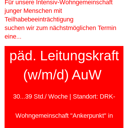
Für unsere Intensiv-Wohngemeinschaft
junger Menschen mit
Teilhabebeeinträchtigung
suchen wir zum nächstmöglichen Termin
eine...
päd. Leitungskraft
(w/m/d) AuW
30...39 Std./ Woche | Standort: DRK-
Wohngemeinschaft "Ankerpunkt" in